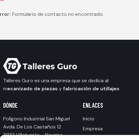
rror:
Formulario de contacto no encontrado.
Talleres Guro es una empresa que se dedica al
m
ecanizado de piezas
y
fabricación de utillajes
DÓNDE
ENLACES
Polígono Industrial San Miguel
Inicio
Avda. De Los Castaños 12
Empresa
31132 Villatuerta – Navarra
Servicios